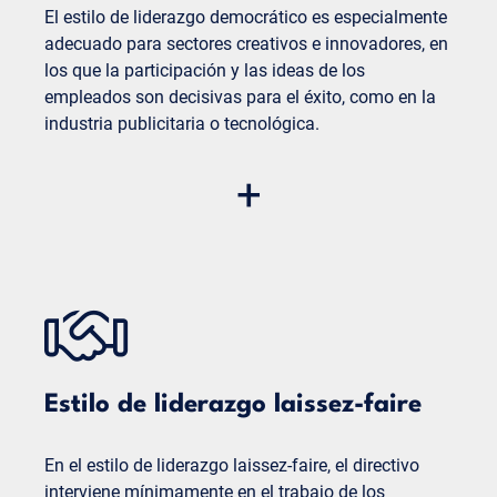
El estilo de liderazgo democrático es especialmente
equipo depende en gran medida de la
adecuado para sectores creativos e innovadores, en
competencia y los conocimientos del líder.
los que la participación y las ideas de los
empleados son decisivas para el éxito, como en la
industria publicitaria o tecnológica.
Ventajas
+
Mayor motivación y satisfacción: los
empleados se sienten valorados e integrados,
lo que aumenta su motivación y satisfacción.
Fomento de la creatividad y la innovación: la
incorporación de diferentes perspectivas
puede dar lugar a ideas y soluciones
innovadoras.
Estilo de liderazgo laissez-faire
Desventajas:
Lenta toma de decisiones:
dado que se tienen
En el estilo de liderazgo laissez-faire, el directivo
en cuenta todas las opiniones, los procesos de
interviene mínimamente en el trabajo de los