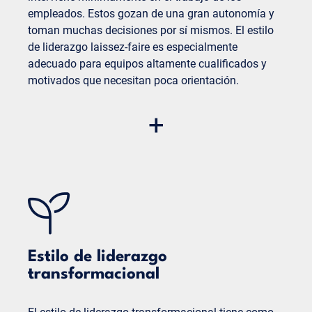
decisión pueden ser más largos.
empleados. Estos gozan de una gran autonomía y
Posibles conflictos:
las opiniones divergentes
toman muchas decisiones por sí mismos. El estilo
pueden dar lugar a conflictos y desacuerdos.
de liderazgo laissez-faire es especialmente
adecuado para equipos altamente cualificados y
motivados que necesitan poca orientación.
Ventajas:
+
Fomento de la responsabilidad propia:
los
empleados desarrollan un fuerte sentido de la
responsabilidad propia y la independencia.
Alta creatividad:
al disponer de mucha
libertad, los empleados pueden trabajar de
forma creativa e innovadora.
Desventajas:
Estilo de liderazgo
Falta de orientación:
sin directrices claras,
transformacional
pueden surgir incertidumbres y
desorientación.