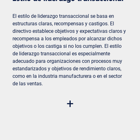
Desventajas
El estilo de liderazgo transaccional se basa en
Altas exigencias al directivo:
este estilo de
estructuras claras, recompensas y castigos. El
liderazgo requiere una gran inteligencia
directivo establece objetivos y expectativas claros y
emocional y capacidad de comunicación.
recompensa a los empleados por alcanzar dichos
Posible sobrecarga:
las altas expectativas y
objetivos o los castiga si no los cumplen. El estilo
exigencias pueden sobrecargar a los
de liderazgo transaccional es especialmente
empleados.
adecuado para organizaciones con procesos muy
estandarizados y objetivos de rendimiento claros,
como en la industria manufacturera o en el sector
de las ventas.
Ventajas:
+
Claridad y coherencia:
los empleados saben
exactamente lo que se espera de ellos y
pueden medir su rendimiento en función de
ello.
Eficacia en tareas rutinarias:
este estilo de