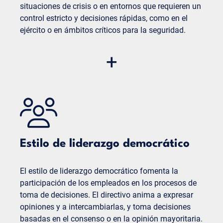
situaciones de crisis o en entornos que requieren un
control estricto y decisiones rápidas, como en el
ejército o en ámbitos críticos para la seguridad.
Ventajas:
+
Rápida toma de decisiones:
las decisiones se
pueden tomar y aplicar rápidamente, ya que
no es necesario coordinarse ni debatir.
Directrices claras:
los empleados saben
exactamente lo que se espera de ellos, lo que
minimiza los malentendidos y la
incertidumbre.
Estilo de liderazgo democrático
Desventajas:
El estilo de liderazgo democrático fomenta la
Baja motivación y creatividad:
dado que los
participación de los empleados en los procesos de
empleados tienen poca o ninguna influencia
toma de decisiones. El directivo anima a expresar
en las decisiones, su motivación y creatividad
opiniones y a intercambiarlas, y toma decisiones
pueden verse afectadas.
basadas en el consenso o en la opinión mayoritaria.
Alta dependencia del líder:
la eficiencia del