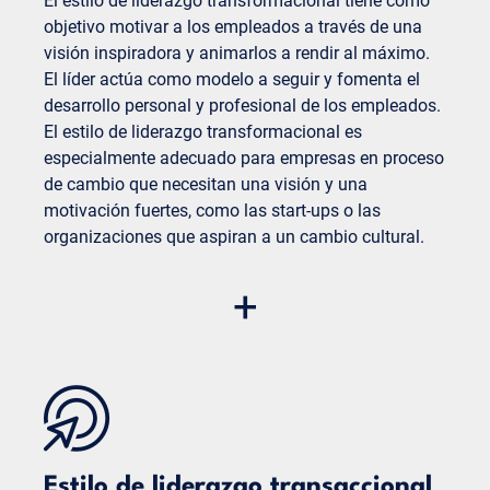
El estilo de liderazgo transformacional tiene como
Control insuficiente:
es posible que el
objetivo motivar a los empleados a través de una
directivo no siempre tenga una visión general
visión inspiradora y animarlos a rendir al máximo.
precisa de los progresos y retos de los
El líder actúa como modelo a seguir y fomenta el
empleados.
desarrollo personal y profesional de los empleados.
El estilo de liderazgo transformacional es
especialmente adecuado para empresas en proceso
de cambio que necesitan una visión y una
motivación fuertes, como las start-ups o las
organizaciones que aspiran a un cambio cultural.
Ventajas
+
Alta motivación y disposición al rendimiento:
los empleados están motivados por la visión
inspiradora y dispuestos a superarse a sí
mismos.
Fomento de la innovación:
el directivo anima
a los empleados a ser creativos y a desarrollar
nuevas ideas.
Estilo de liderazgo transaccional