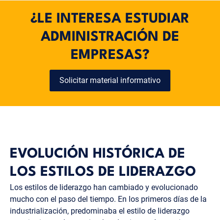
liderazgo es adecuado para tareas que
¿LE INTERESA ESTUDIAR
requieren directrices claras y poca flexibilidad.
ADMINISTRACIÓN DE
Desventajas:
EMPRESAS?
Baja motivación intrínseca:
los empleados se
motivan principalmente por incentivos
externos, lo que puede afectar a su motivación
Solicitar material informativo
a largo plazo.
Creatividad limitada:
las estrictas directrices
pueden limitar la creatividad y la iniciativa
propia de los empleados.
EVOLUCIÓN HISTÓRICA DE
LOS ESTILOS DE LIDERAZGO
Los estilos de liderazgo han cambiado y evolucionado
mucho con el paso del tiempo. En los primeros días de la
industrialización, predominaba el estilo de liderazgo