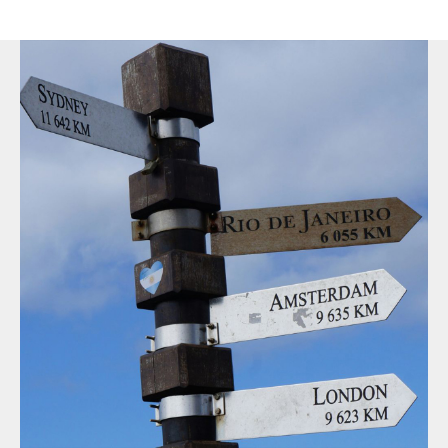
seguro de lo que quieres y quizás ya has adquirido
experiencia en el extranjero durante tu etapa escolar,
no hay nada que te impida cursar la
licenciatura en
el extranjero
. Estudiar en el extranjero también
puede ser una forma de eludir los requisitos de
admisión en las universidades nacionales. Por
ejemplo, en algunos países no existe el numerus
clausus para estudiar medicina. Sin embargo, si ves
tu futuro profesional en tu país de origen y quieres
volver después de estudiar en el extranjero, debes
asegurarte de que tus estudios en el extranjero sean
reconocidos allí.