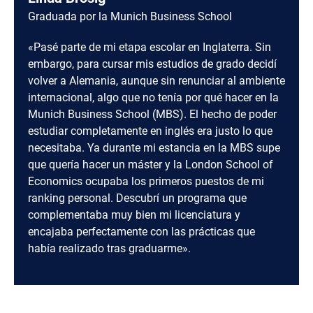
fecha y la duración están fijadas.
extranjero
es más habitual que al revés. A menudo,
Graduada por la Munich Business School
los estudiantes que empiezan la carrera y tienen
interés intercultural optan primero por estudiar en su
«Pasé parte de mi etapa escolar en Inglaterra. Sin
país para adaptarse a la nueva situación y
embargo, para cursar mis estudios de grado decidí
familiarizarse con los estudios. Durante la
volver a Alemania, aunque sin renunciar al ambiente
licenciatura, pueden cursar un semestre en el
internacional, algo que no tenía por qué hacer en la
extranjero y adquirir una primera experiencia
Munich Business School (MBS). El hecho de poder
internacional, una especie de prueba de estudios en
estudiar completamente en inglés era justo lo que
el extranjero. A lo largo de los estudios, los intereses
necesitaba. Ya durante mi estancia en la MBS supe
propios se van definiendo con mayor claridad y se
que quería hacer un máster y la London School of
va adquiriendo una idea de cómo se quiere seguir
Economics ocupaba los primeros puestos de mi
desarrollando profesionalmente. Estos
ranking personal. Descubrí un programa que
conocimientos se pueden utilizar para buscar un
complementaba muy bien mi licenciatura y
máster especializado en el extranjero, siempre y
encajaba perfectamente con las prácticas que
cuando durante el grado se haya adquirido el gusto
había realizado tras graduarme».
por estudiar en el extranjero.
Por lo tanto, hay algunas ventajas en hacer un
máster en el extranjero. Sin embargo, si estás