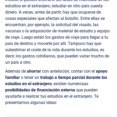
acogida, estarás exento del pago de los gastos. En
estudios en el extranjero, estudiar en otro país cuesta
el siguiente capítulo, «¿Cómo puedo financiar mis
dinero. A veces, antes de partir, hay que ocuparse de
estudios en el extranjero?», encontrarás más
cosas especiales que afectan al bolsillo. Entre ellas se
información sobre la financiación de tus estudios
encuentran, por ejemplo, la solicitud del visado, las
en el extranjero a través de Erasmus+.
vacunas o la adquisición de material de estudio y equipo
de viaje. Luego están los gastos de viaje para llegar a tu
Opción 2: Realiza un programa de estudios
país de destino y moverte por allí. Tampoco hay que
internacional.
subestimar el coste de la vida durante los estudios, es
Estudiar en el extranjero suele significar que las
decir, los gastos cotidianos, que pueden variar mucho de
clases se imparten parcial o totalmente en un
un país a otro.
idioma extranjero y que se integra en tus estudios
Además de
ahorrar
con antelación, contar con el
apoyo
una estancia prolongada en una universidad
familiar
o tener un
trabajo a tiempo parcial durante los
extranjera. En algunos casos, incluso obtendrás un
estudios en el extranjero
, existen numerosas
título de ambas universidades (doble titulación). En
posibilidades de financiación externa
que pueden
la Munich Business School, estudiar en el extranjero
ayudarte a realizar tus estudios en el extranjero. Te
es un componente integral. Se puede completar un
presentamos algunas ideas:
semestre en el extranjero en todos los programas de
estudios; en el programa de
grado en Negocios
Internacionales
es incluso obligatorio. ¿Lo mejor?