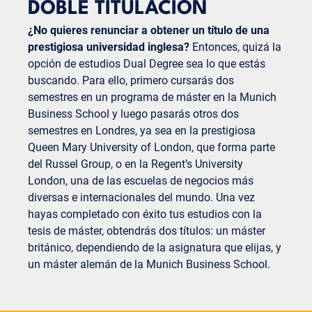
DOBLE TITULACIÓN
estudiantes internacionales, sobre las que te
informaremos en la siguiente sección. ¡Tu sueño de
¿No quieres renunciar a obtener un título de una
estudiar en el Reino Unido no tiene por qué fracasar
prestigiosa universidad inglesa?
Entonces, quizá la
debido a las elevadas tasas de matrícula! Ponte en
opción de estudios Dual Degree sea lo que estás
contacto con la Oficina Internacional o el Servicio
buscando. Para ello, primero cursarás dos
de Relaciones Internacionales de tu universidad
semestres en un programa de máster en la Munich
para informarte sobre las posibilidades de estudiar
Business School y luego pasarás otros dos
en el Reino Unido durante un semestre en el
semestres en Londres, ya sea en la prestigiosa
extranjero.
Queen Mary University of London, que forma parte
del Russel Group, o en la Regent’s University
London, una de las escuelas de negocios más
diversas e internacionales del mundo. Una vez
hayas completado con éxito tus estudios con la
tesis de máster, obtendrás dos títulos: un máster
británico, dependiendo de la asignatura que elijas, y
un máster alemán de la Munich Business School.