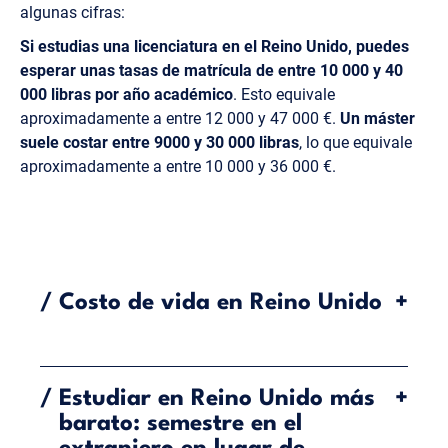
algunas cifras:
Si estudias una licenciatura en el Reino Unido, puedes
esperar unas tasas de matrícula de entre 10 000 y 40
000 libras por año académico
. Esto equivale
aproximadamente a entre 12 000 y 47 000 €.
Un máster
suele costar entre 9000 y 30 000 libras
, lo que equivale
aproximadamente a entre 10 000 y 36 000 €.
/
Costo de vida en Reino Unido
+
A las tasas de matrícula hay que añadir el
costo de
vida
, que en Reino Unido también es más elevado
/
Estudiar en Reino Unido más
+
que en Alemania. El costo de vida varía mucho de
barato: semestre en el
una región a otra, pero, en general, es más barato en