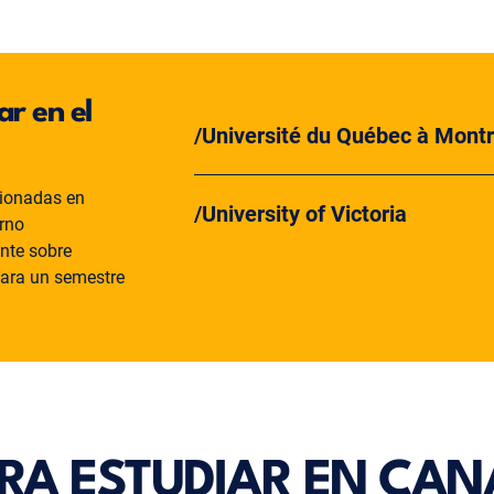
r en el
Université du Québec à Montr
cionadas en
University of Victoria
rno
nte sobre
para un semestre
RA ESTUDIAR EN CA