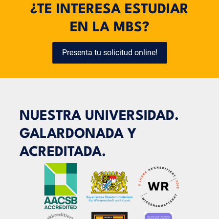
ponga en contacto directamente con los profesores
¿TE INTERESA ESTUDIAR
correspondientes o con el Servicio de Asesoramiento al
Estudiante. Ellos podrán aclarar cuestiones específicas
EN LA MBS?
sobre los módulos, los requisitos de los exámenes u otros
aspectos.
Presenta tu solicitud online!
NUESTRA UNIVERSIDAD.
GALARDONADA Y
ACREDITADA.