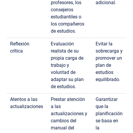
profesores, los
adicional.
consejeros
estudiantiles o
los compañeros
de estudios.
Reflexión
Evaluación
Evitar la
crítica
realista de su
sobrecarga y
propia carga de
promover un
trabajo y
plan de
voluntad de
estudios
adaptar su plan
equilibrado.
de estudios.
Atentos a las
Prestar atención
Garantizar
actualizaciones
a las
que la
actualizaciones y
planificación
cambios del
se basa en
manual del
la