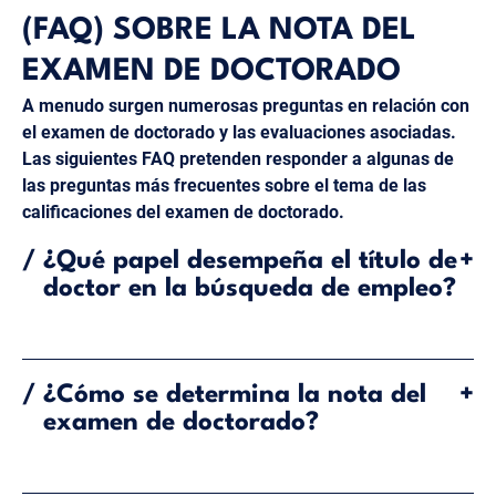
(FAQ) SOBRE LA NOTA DEL
EXAMEN DE DOCTORADO
A menudo surgen numerosas preguntas en relación con
el examen de doctorado y las evaluaciones asociadas.
Las siguientes FAQ pretenden responder a algunas de
las preguntas más frecuentes sobre el tema de las
calificaciones del examen de doctorado.
/
¿Qué papel desempeña el título de
+
doctor en la búsqueda de empleo?
Una nota de doctorado alta, especialmente una distinción
como "Summa Cum Laude", puede mejorar las
/
¿Cómo se determina la nota del
+
posibilidades de obtener puestos académicos de alto
examen de doctorado?
rango y oportunidades de investigación.
La nota se basa en la evaluación de la disertación y el