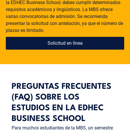
la EDHEC Business School, debes cumplir determinados
Erasmus en Francia.
crecer tanto a nivel profesional como personal. Una
requisitos académicos y lingüísticos. La MBS ofrece
cosa es segura: ningún libro de texto puede sustituir
varias convocatorias de admisión. Se recomienda
lo que te aporta un semestre en una universidad
presentar la solicitud con antelación, ya que el número de
como la EDHEC. Tras tu semestre en el extranjero,
plazas es limitado.
volverás a la Munich Business School y, tras uno a
tres semestres más, finalizarás tus estudios de
Solicitud en línea
grado.
PREGUNTAS FRECUENTES
(FAQ) SOBRE LOS
ESTUDIOS EN LA EDHEC
BUSINESS SCHOOL
Para muchos estudiantes de la MBS, un semestre