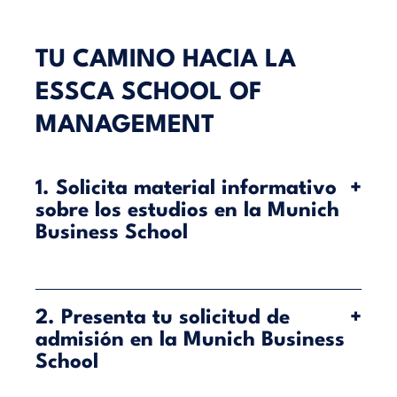
TU CAMINO HACIA LA
ESSCA SCHOOL OF
MANAGEMENT
1. Solicita material informativo
+
sobre los estudios en la Munich
Business School
La Munich Business School (MBS) te ofrece la
oportunidad de combinar tus estudios en Múnich
2. Presenta tu solicitud de
+
con una estancia en la ESSCA School of
admisión en la Munich Business
Management de Francia, ¡y todo ello dentro de un
School
mismo programa! Puedes cursar tu semestre en el
extranjero en la ESSCA tanto como parte de un