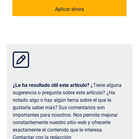
programa de estudios, de la oferta de cursos
Además, la ESSCA ofrece cursos de idiomas
disponible en ese momento y de la disponibilidad
Aplicar ahora
específicos para estudiantes internacionales.
de plazas. El Centro Internacional de la MBS te
asesorará de forma personalizada y te ayudará a
encontrar la opción que mejor se adapte a ti. Ambas
ciudades ofrecen experiencias fantásticas: Angers,
con un ambiente más estudiantil, relajado y rico en
cultura; París, urbana, intensa y cosmopolita. No
hay una opción correcta o incorrecta, solo diferentes
aventuras.
¿Le ha resultado útil este artículo?
¿Tiene alguna
sugerencia o pregunta sobre este artículo? ¿Ha
notado algo o hay algún tema sobre el que le
gustaría saber más? Sus comentarios son
importantes para nosotros. Nos permite mejorar
constantemente nuestro sitio web y ofrecerle
exactamente el contenido que le interesa.
Contactar con la redacción