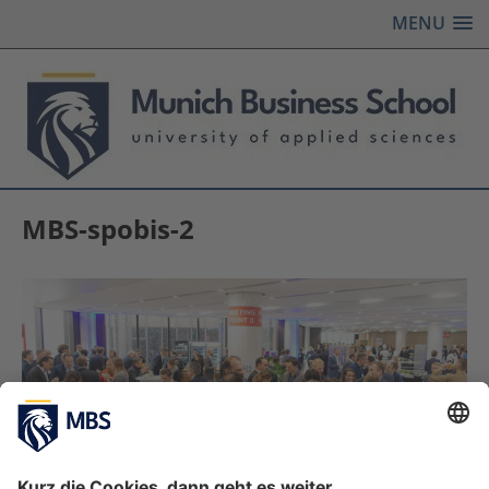
MENU
MBS-spobis-2