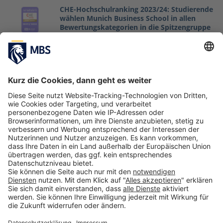
CHE-Hochschulranking 2023/24: Studierende
wählen Munich Business School in allen
Bewertungskategorien in die Spitzengruppe
Mai 9, 2023
Die besten Abschlussarbeiten 2022
März 27, 2023
Beruf nach dem BWL-Studium: Was macht
ein*e Supply Chain Manager*in?
Dezember 21, 2022
1
2
3
…
5
»