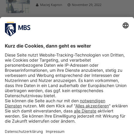
Maciej Kapron
November 29, 2022
Masterarbeit im Unternehmen schreiben –
MBS-Alumnus Philip Dorpema berichtet von
seinen Erfahrungen
September 16, 2022
MBS-Alumnus Janis Wilczura gründet
Spiritory, die erste Trading-Plattform für
Spirituosen, Wein und Co
August 29, 2022
1
2
3
…
5
»