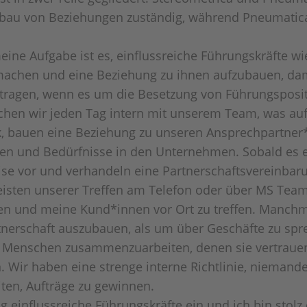
bau von Beziehungen zuständig, während Pneumatica 
eine Aufgabe ist es, einflussreiche Führungskräfte 
 machen und eine Beziehung zu ihnen aufzubauen, dam
ragen, wenn es um die Besetzung von Führungspositi
chen wir jeden Tag intern mit unserem Team, was au
, bauen eine Beziehung zu unseren Ansprechpartner
gen und Bedürfnisse in den Unternehmen. Sobald es ei
ise vor und verhandeln eine Partnerschaftsvereinbaru
eisten unserer Treffen am Telefon oder über MS Teams
egen und meine Kund*innen vor Ort zu treffen. Manchm
nerschaft auszubauen, als um über Geschäfte zu sprec
 Menschen zusammenzuarbeiten, denen sie vertrauen. 
n. Wir haben eine strenge interne Richtlinie, niem
ten, Aufträge zu gewinnen.
einflussreiche Führungskräfte ein und ich bin stolz d