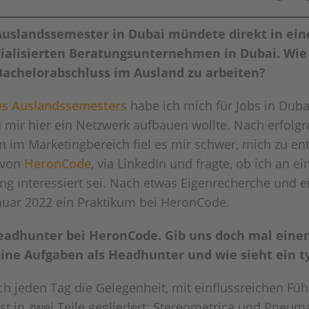
 Auslandssemester in Dubai mündete direkt in ein
ialisierten Beratungsunternehmen in Dubai. Wie
Bachelorabschluss im Ausland zu arbeiten?
s Auslandssemesters
habe ich mich für Jobs in Dubai
d mir hier ein Netzwerk aufbauen wollte. Nach erfolg
 im Marketingbereich fiel es mir schwer, mich zu en
 von
HeronCode
, via LinkedIn und fragte, ob ich an ei
 interessiert sei. Nach etwas Eigenrecherche und 
nuar 2022 ein Praktikum bei HeronCode.
Headhunter bei HeronCode. Gib uns doch mal einen
eine Aufgaben als Headhunter und wie sieht ein t
ch jeden Tag die Gelegenheit, mit einflussreichen Fü
 in zwei Teile gegliedert: Stereometrica und Pneumat