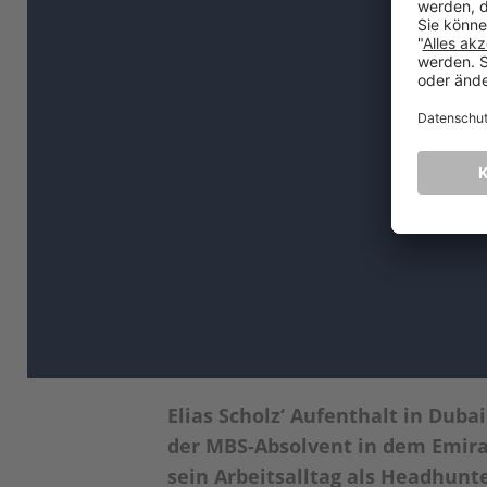
Elias Scholz‘ Aufenthalt in Dub
der MBS-Absolvent in dem Emirat
sein Arbeitsalltag als Headhunte