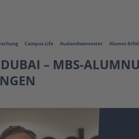
orschung
Campus Life
Auslandssemester
Alumni-Erfo
 DUBAI – MBS-ALUMNU
UNGEN