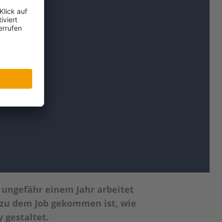
t ungefähr einem Jahr arbeitet
r zu dem Job gekommen ist, wie
 gestaltet.