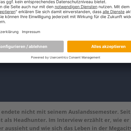
ai endete nicht mit seinem Auslandssemester. Sei
 als Headhunter. Im Interview erzählt er, wie e
r aussieht und wie sich das Leben in der Megacity