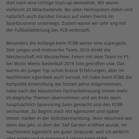
dort noch eine richtige Start-up-Mentalität. Wir waren
vielleicht 20 Mitarbeitende. Bei allen Heimspielen dabei und
natürlich auch darüber hinaus auf vielen Events im
Sportbusiness unterwegs. Zudem waren wir sehr eng mit
der Fußballabteilung des FCB verknüpft.
Besonders die Anfänge beim FCBB waren eine supergeile
Zeit: junges und motiviertes Team, 2018 direkt die
Meisterschaft mit Meisterfeier, Feiern mit dem Team im P1,
bei Music Meets Basketball 2018 Sido getroffen usw. Das
waren als junger Typ schon krasse Erfahrungen, aber im
Nachhinein irgendwie auch surreal. Ich habe beim FCBB die
komplette Entwicklung der letzten Jahre mitgenommen,
habe nach der klassischen Partnerbetreuung immer mehr
strategische Themen übernommen und am Ende dann
hauptsächlich Sponsoring Sales gemacht und den FCBB
vermarktet. Zu Beginn noch mit Agenturen und später
immer stärker in der Selbstvermarktung. Mein Abschied war
dann das Jahr, in dem der SAP Garden eröffnet wurde. Im
Nachhinein eigentlich ein guter Zeitpunkt, weil ich wirklich
alles erlebt und in meinen 6,5 Jahren beim FCBB