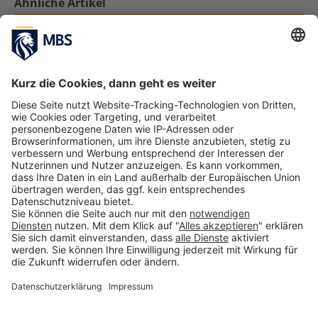
Ähnliche Artikel
Putting Wellbeing to Work – Rückblick auf
das Schlussevent unseres
Forschungsprojekts STAY OK
Doris Bampi-Hautmann
September 22, 2025
30 Jahre MBS: Wie alles begann – mit Alumni
und Dozierenden in Erinnerungen schwelgen
Mai 6, 2021
How Diversity Drives Innovation
Oktober 11, 2019