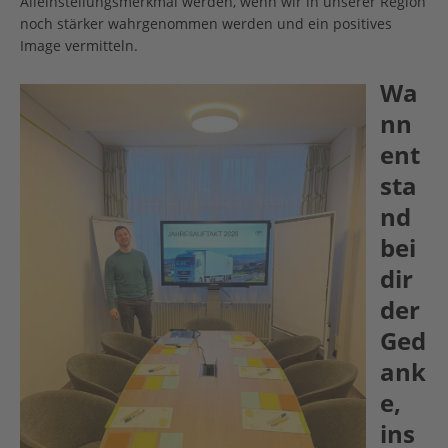
Alleinstellungsmerkmal werden, wenn wir in unserer Region
noch stärker wahrgenommen werden und ein positives
Image vermitteln.
Wa
nn
ent
sta
nd
bei
dir
der
Ged
ank
e,
ins