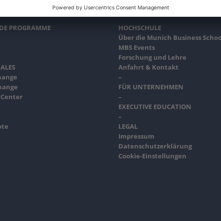
NDE PROGRAMME
HOCHSCHULE
Über die Munich Business Schoo
MBS Events
Forschung und Lehre
ALES
Anfahrt & Kontakt
hange
–
hange
FÜR UNTERNEHMEN
 Center
–
EXECUTIVE EDUCATION
–
ote
LEGAL
Impressum
Datenschutzerklärung
Cookie-Einstellungen