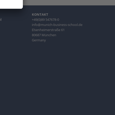
KONTAKT
l
+49(0)89 547678-0
info@munich-business-school.de
Elsenheimerstraße 61
80687 München
Germany