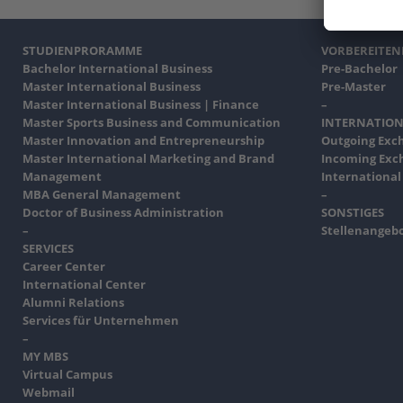
STUDIENPRORAMME
VORBEREITE
Bachelor International Business
Pre-Bachelor
Master International Business
Pre-Master
Master International Business | Finance
–
Master Sports Business and Communication
INTERNATION
Master Innovation and Entrepreneurship
Outgoing Exc
Master International Marketing and Brand
Incoming Exc
Management
International
MBA General Management
–
Doctor of Business Administration
SONSTIGES
–
Stellenangeb
SERVICES
Career Center
International Center
Alumni Relations
Services für Unternehmen
–
MY MBS
Virtual Campus
Webmail