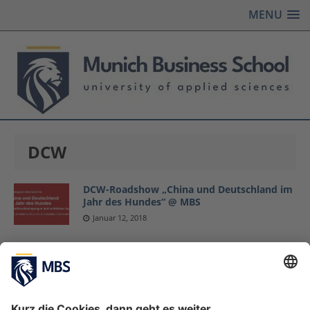
MENU
DCW
DCW-Roadshow „China und Deutschland im
Jahr des Hundes“ @ MBS
Januar 12, 2018