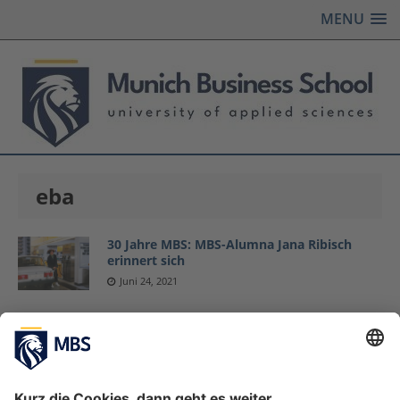
MENU
eba
30 Jahre MBS: MBS-Alumna Jana Ribisch
erinnert sich
Juni 24, 2021