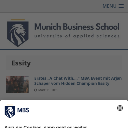
MENU
Essity
Erstes „A Chat With….“ MBA Event mit Arjan
Schaper vom Hidden Champion Essity
März 11, 2019