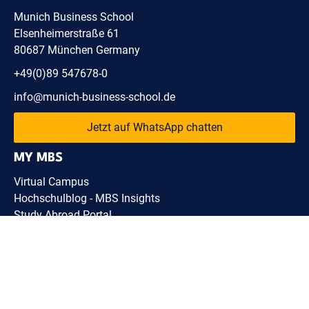
Munich Business School
Elsenheimerstraße 61
80687 München Germany
+49(0)89 547678-0
info@munich-business-school.de
Jetzt auf WhatsApp chatten
MY MBS
Virtual Campus
Hochschulblog - MBS Insights
Study Abroad Portal
Webmail
LMS
BACHELOR
MASTER
China Website
MBA
MBS Shop
DBA
WEITERBILDUNG
LEGAL
MBS