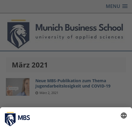
MENU
März 2021
Neue MBS-Publikation zum Thema
Jugendarbeitslosigkeit und COVID-19
März 2, 2021
Das Pre-Bachelor-Programm an der MBS als
sanfter und risikoarmer Einstieg ins
Studium
März 1, 2021