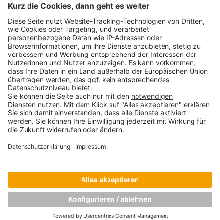
Wenn digitales Marketing auf digitalen
Sport trifft: Analyse des E-Sport-
Engagements von Sportorganisationen und
Sponsoren in Deutschland
Kilian Kramer
März 1, 2021
«
1
2
Copyright © Munich Business School