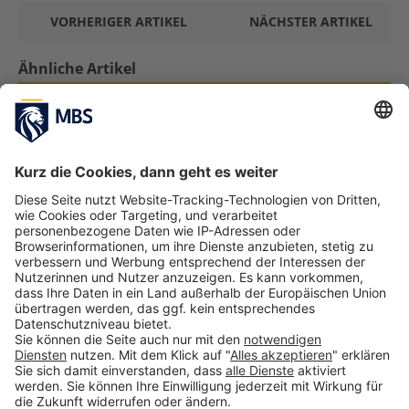
VORHERIGER ARTIKEL
NÄCHSTER ARTIKEL
Ähnliche Artikel
Gemeinsam für Innovation und
Digitalisierung: MBS und Celonis schließen
akademische Allianz
Januar 12, 2021
Berufe nach dem BWL-Studium: Vielfältige
Karriereaussichten
November 22, 2022
Beruf nach dem BWL-Studium: Was macht
ein*e Supply Chain Manager*in?
Dezember 21, 2022