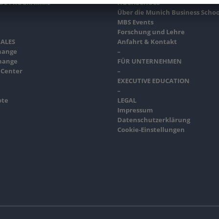
NDE PROGRAMME
HOCHSCHULE
Über die Munich Business Schoo
MBS Events
Forschung und Lehre
ALES
Anfahrt & Kontakt
hange
–
hange
FÜR UNTERNEHMEN
 Center
–
EXECUTIVE EDUCATION
–
ote
LEGAL
Impressum
Datenschutzerklärung
Cookie-Einstellungen