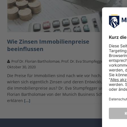
Wie Zinsen Immobilienpreise
beeinflussen
Prof Dr. Florian Bartholomae, Prof. Dr. Eva Stumpfegger
Oktober 30, 2020
Die Preise für Immobilien sind nach wie vor hoch. Doch wie
wirken sich eigentlich Zinsen und deren Entwicklung auf
die Immobilienpreise aus? Dr. Eva Stumpfegger und Dr.
Florian Bartholomae von der Munich Business School
erklären
[…]