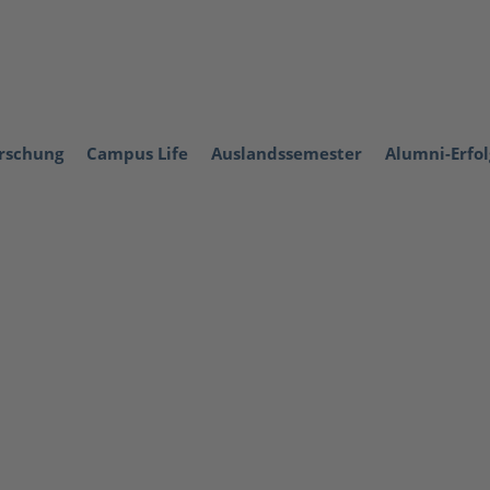
orschung
Campus Life
Auslandssemester
Alumni-Erfo