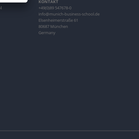
KONTAKT
l
+49(0)89 547678-0
info@munich-business-school.de
Elsenheimerstraße 61
80687 München
Germany