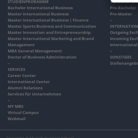
STUDIENPRORAMME
VORBEREITE
Bachelor International Business
Pre-Bachelor
Master International Business
Pre-Master
Master International Business | Finance
–
Master Sports Business and Communication
INTERNATION
Master Innovation and Entrepreneurship
Outgoing Exc
Master International Marketing and Brand
Incoming Exc
Management
International
MBA General Management
–
Doctor of Business Administration
SONSTIGES
–
Stellenangeb
SERVICES
Career Center
International Center
Alumni Relations
Services für Unternehmen
–
MY MBS
Virtual Campus
Webmail