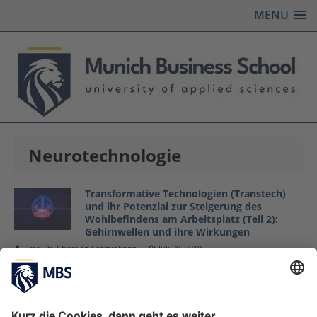
MENU
Neurotechnologie
Transformative Technologien (Transtech)
und ihr Potenzial zur Steigerung des
Wohlbefindens am Arbeitsplatz (Teil 2):
Gehirnwellen und ihre Wirkungen
Prof. Dr. Christian Schmidkonz
Juli 30, 2019