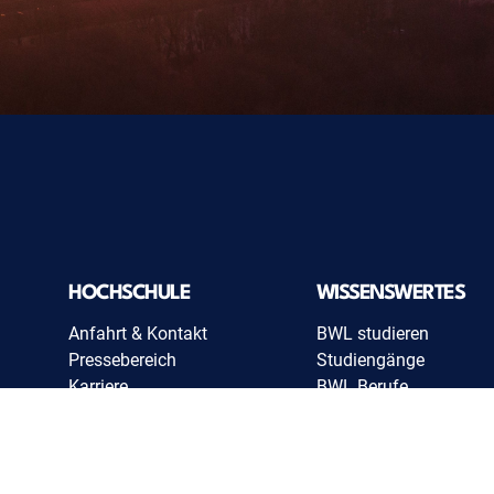
HOCHSCHULE
WISSENSWERTES
Anfahrt & Kontakt
BWL studieren
Pressebereich
Studiengänge
Karriere
BWL Berufe
Uniglossar
BWL Lexikon