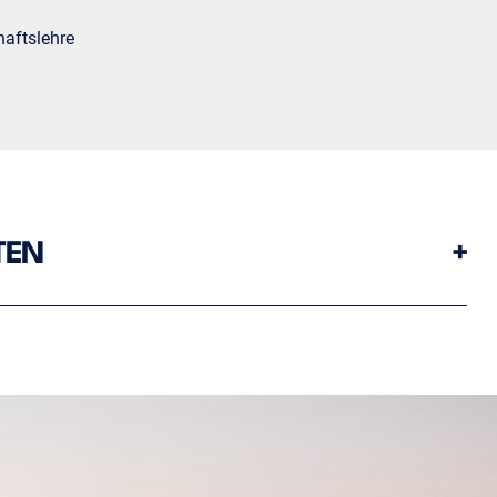
haftslehre
TEN
+
 Werkes.