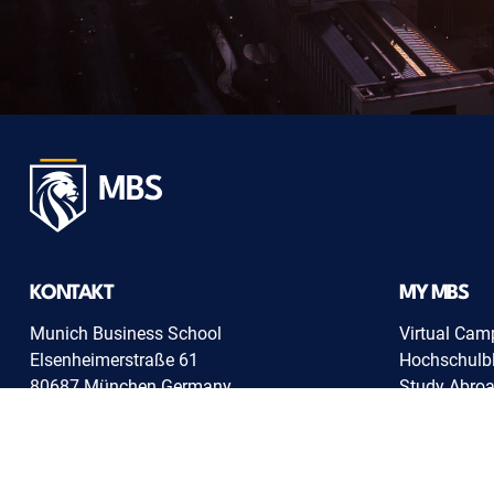
KONTAKT
MY MBS
Munich Business School
Virtual Cam
Elsenheimerstraße 61
Hochschulbl
80687 München Germany
Study Abroa
Webmail
+49(0)89 547678-0
LMS
info@munich-business-school.de
China Websi
MBS Shop