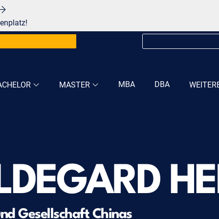
enplatz!
MBA
DBA
ACHELOR
MASTER
WEITER
HILDEGARD H
und Gesellschaft Chinas