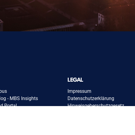
LEGAL
pus
Impressum
og - MBS Insights
Datenschutzerklärung
d Portal
Hinweisgeberschutzgesetz
Barrierefreiheitserklärung
Zertifikatsüberprüfung
te
Cookie-Einstellungen