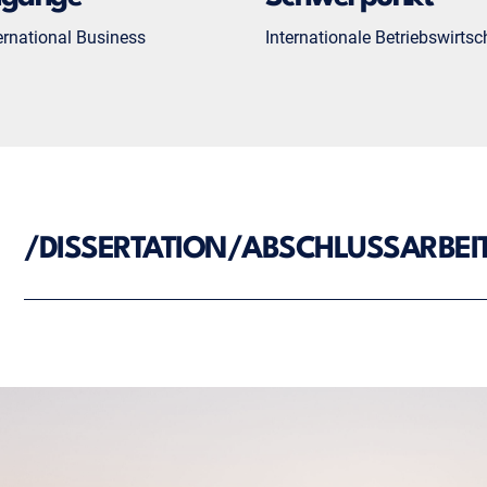
ernational Business
Internationale Betriebswirtsc
/
DISSERTATION/ABSCHLUSSARBEI
Heimat in der Fremde. Das Ich der San Mao im Spiegel Ihres
Dissertation, München, 1998.