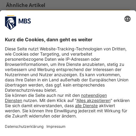
Ähnliche Artikel
Interview mit Jaimin Shah, MBS-
Bachelorstudent und Gründer von Visa
Vistara
Juni 2, 2021
Mein Auslandssemester: Vanessa @ National
Taiwan Sports University (NTSU)
Mai 9, 2017
Als Student ins Auslandssemester, als
Unternehmer zurück
September 7, 2017