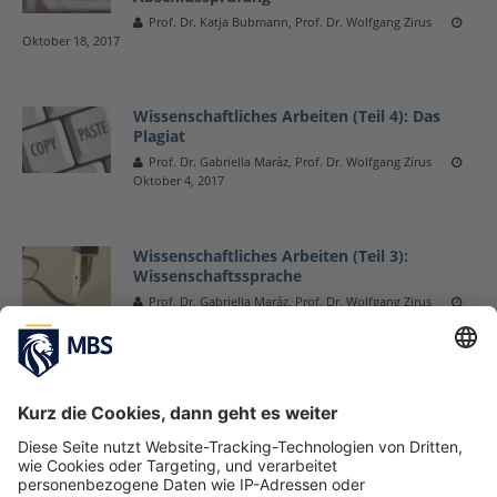
Prof. Dr. Katja Bubmann, Prof. Dr. Wolfgang Zirus
Oktober 18, 2017
Wissenschaftliches Arbeiten (Teil 4): Das
Plagiat
Prof. Dr. Gabriella Maráz, Prof. Dr. Wolfgang Zirus
Oktober 4, 2017
Wissenschaftliches Arbeiten (Teil 3):
Wissenschaftssprache
Prof. Dr. Gabriella Maráz, Prof. Dr. Wolfgang Zirus
Mai 31, 2017
Impact Investing oder der Wunsch nach
„Doing Good while Doing Well“ (Teil 2)
Prof. Dr. Christian Schmidkonz, Prof. Dr. Wolfgang
Zirus
März 2, 2017