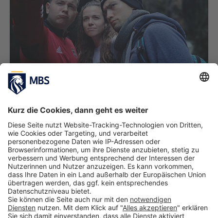
Keine "Selfie Challenge" ohne Duckface!
VORHERIGES BILD
NÄCHSTES BILD