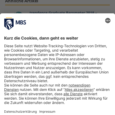
Ähnliche Artikel
trendence Graduate Barometer 2018 –
German Business Edition: Munich Business
School beste private Fachhochschule bei
Internationalität und Praxisnähe des
Studiums
Juni 11, 2018
Hochschulranking U-Multirank 2020: Munich
Business School erneut unter den Global Top
25 Performers für Studierendenmobilität
Juni 9, 2020
Interview mit Luca Stepanian, MBS-Bachelor-
Alumnus und Consultant bei EY
Februar 11, 2020