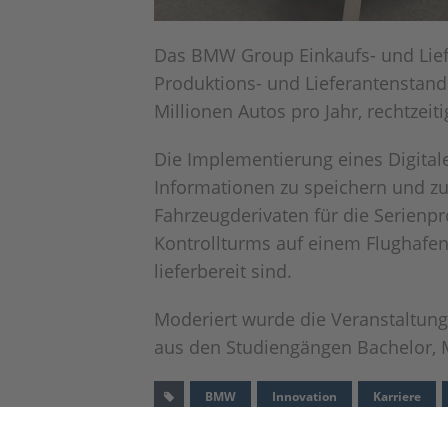
Das BMW Group Einkaufs- und Liefe
Produktions- und Lieferantenstandor
Millionen Autos pro Jahr, rechtzeit
Die Implementierung eines Digital
Informationen zu speichern und zu
Fahrzeugderivaten für die Serienp
Kontrollturms auf einem Flughafen f
lieferbereit sind.
Moderiert wurde die Veranstaltung
aus den Studiengängen Bachelor, 
BMW
Innovation
Karriere