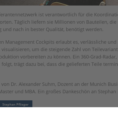
rantennetzwerk ist verantwortlich für die Koordinat
ten. Täglich liefern sie Millionen von Bauteilen, die
ig und nach in bester Qualität, benötigt werden.
en Management Cockpits erlaubt es, verlässliche und
 visualisieren, um die steigende Zahl von Teilevaria
roduktion vorbereiten zu können. Ein 360-Grad-Radar
olgt, trägt dazu bei, dass die gelieferten Teile termi
 von Dr. Alexander Suhm, Dozent an der Munich Busi
Master und MBA. Ein großes Dankeschön an Stephan P
Stephan Pflieger