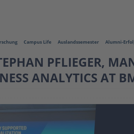
orschung
Campus Life
Auslandssemester
Alumni-Erfo
TEPHAN PFLIEGER, MA
INESS ANALYTICS AT 