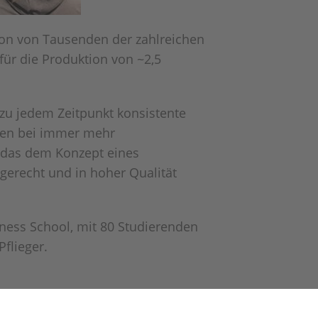
ion von Tausenden der zahlreichen
 für die Produktion von ~2,5
 zu jedem Zeitpunkt konsistente
nten bei immer mehr
, das dem Konzept eines
ngerecht und in hoher Qualität
ness School, mit 80 Studierenden
flieger.