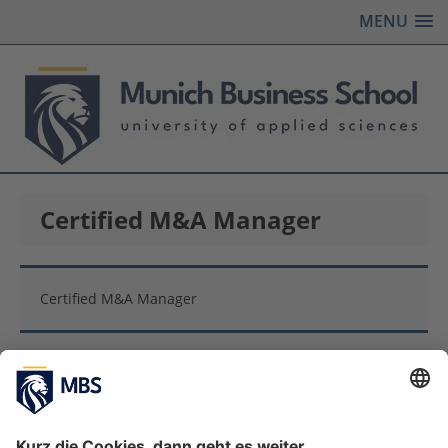
MENU
Certified M&A Manager
Certified M&A Manager
Das Controller Institut: Unser starker
Partner in Wien mit 40 Jahren Expertise in
der Finanzorganisation
Februar 4, 2022