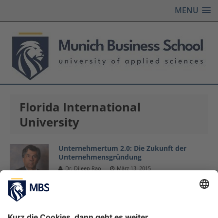
MENU
Florida International
University
Unternehmertum 2.0: Die Zukunft der
Unternehmensgründung
Dr. Dileep Rao
März 13, 2015