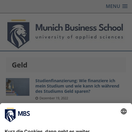
MENU
Geld
Studienfinanzierung: Wie finanziere ich
mein Studium und wie kann ich während
des Studiums Geld sparen?
Dezember 19, 2022
Geld anlegen (in zinslosen Zeiten) – warum
und wenn ja, worin?
Prof. Dr. Wolfgang Zirus
März 27, 2018