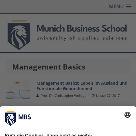
MENU
Management Basics
Management Basics: Leben im Ausland und
Funktionale Gebundenheit
Prof. Dr. Christopher Weilage
Januar 27, 2017