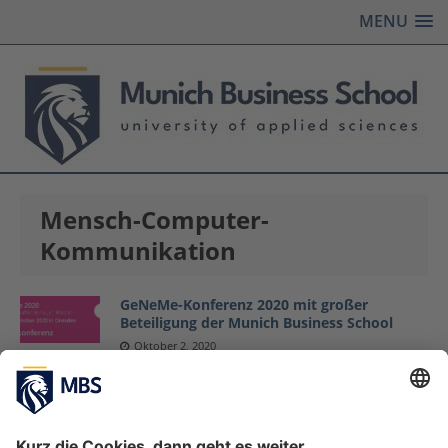
MENU
Mensch-Computer-
Kommunikation
GeNeMe-Konferenz 2020 mit großer
Beteiligung der Munich Business School
Oktober 2, 2020