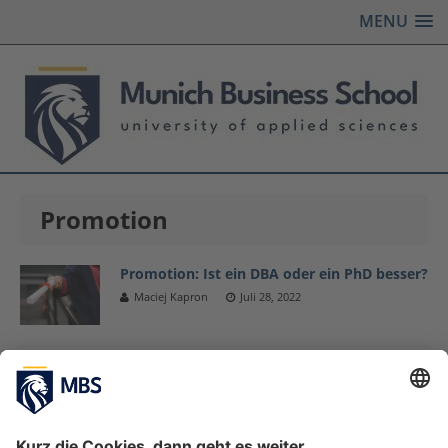
MENU
Promotion
Promotion: Ist ein DBA oder ein PhD besser?
Maciej Kapron
Juli 28, 2022
Interview mit DBA-Absolventin Dr. Judith
Widauer
Oktober 28, 2021