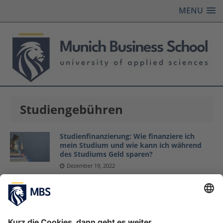
MENU
Studiengebühren
Studienfinanzierung: Wie finanziere ich
mein Studium und wie kann ich während
des Studiums Geld sparen?
Dezember 19, 2022