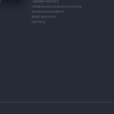
l
+49(0)89 547678-0
info@munich-business-school.de
Elsenheimerstraße 61
80687 München
Germany