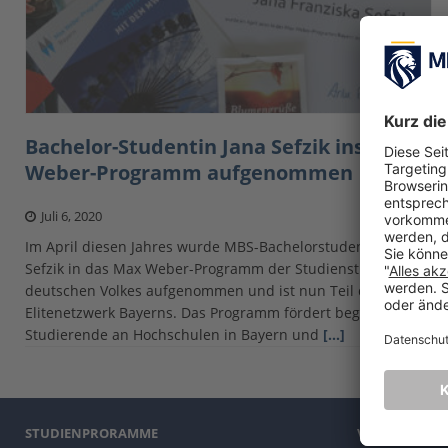
Bachelor-Studentin Jana Sefzik ins Max
Weber-Programm aufgenommen
Juli 6, 2020
Im April diesen Jahres wurde MBS-Bachelorstudentin Jana
Sefzik in das Max Weber-Programm der Studienstiftung des
deutschen Volkes aufgenommen und ist nun Teil des
Elitenetzwerk Bayerns. Das Programm fördert begabte
Studierende an Hochschulen in Bayern und
[…]
STUDIENPRORAMME
VORBEREITE