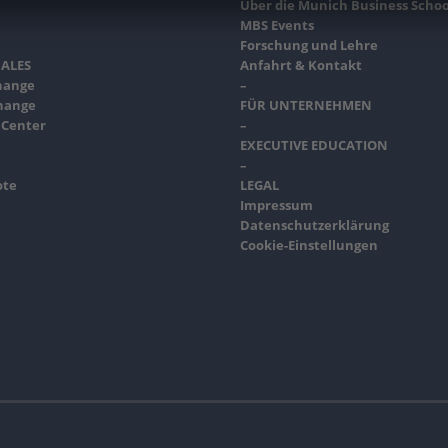
Über die Munich Business Schoo
MBS Events
Forschung und Lehre
ALES
Anfahrt & Kontakt
hange
–
hange
FÜR UNTERNEHMEN
 Center
–
EXECUTIVE EDUCATION
–
ote
LEGAL
Impressum
Datenschutzerklärung
Cookie-Einstellungen