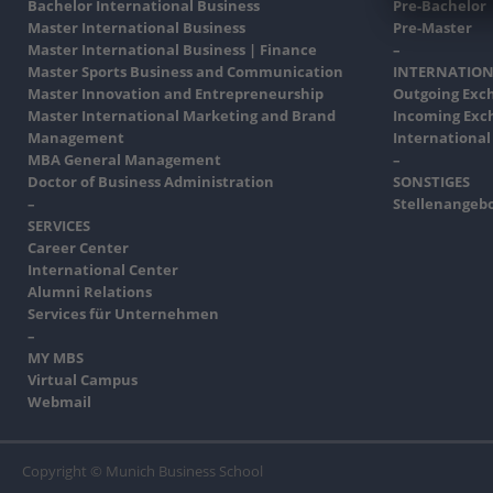
Bachelor International Business
Pre-Bachelor
Master International Business
Pre-Master
Master International Business | Finance
–
Master Sports Business and Communication
INTERNATION
Master Innovation and Entrepreneurship
Outgoing Exc
Master International Marketing and Brand
Incoming Exc
Management
International
MBA General Management
–
Doctor of Business Administration
SONSTIGES
–
Stellenangeb
SERVICES
Career Center
International Center
Alumni Relations
Services für Unternehmen
–
MY MBS
Virtual Campus
Webmail
Copyright © Munich Business School