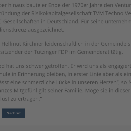
er hinaus baute er Ende der 1970er Jahre den Ventur
ründung der Risikokapitalgesellschaft TVM Techno 
n VC-Gesellschaften in Deutschland. Für seine unterne
ienstkreuz ausgezeichnet.
. Hellmut Kirchner leidenschaftlich in der Gemeinde 
orsitzender der Tutzinger FDP im Gemeinderat tätig.
od hat uns schwer getroffen. Er wird uns als engagie
le in Erinnerung bleiben, in erster Linie aber als ei
lässt eine schmerzliche Lücke in unseren Herzen“, so N
zes Mitgefühl gilt seiner Familie. Möge sie in dieser
lust zu ertragen.“
Nachruf