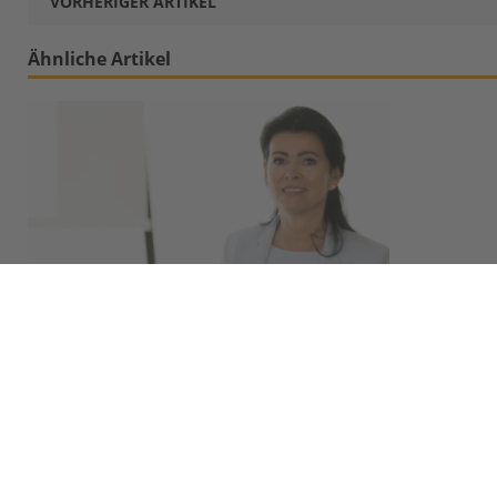
VORHERIGER ARTIKEL
Ähnliche Artikel
Rita Niedermayr wird neues Mitglied des MBS
Advisory Boards
August 12, 2020