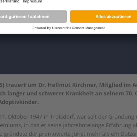
) trauert um Dr. Hellmut Kirchner, Mitglied im A
ch langer und schwerer Krankheit an seinem 70. G
Adoptivkinder.
11. Oktober 1947 in Troisdorf, war seit der Gründun
remiums, in das er seine jahrzehntelange Erfahrung 
ere gründete der promovierte Jurist mehr als ein Dut