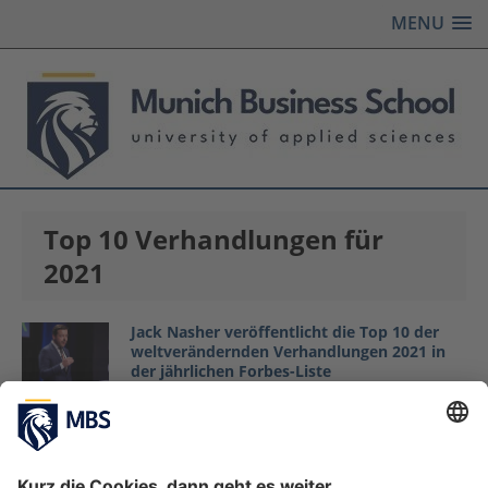
MENU
Top 10 Verhandlungen für
2021
Jack Nasher veröffentlicht die Top 10 der
weltverändernden Verhandlungen 2021 in
der jährlichen Forbes-Liste
Januar 4, 2021