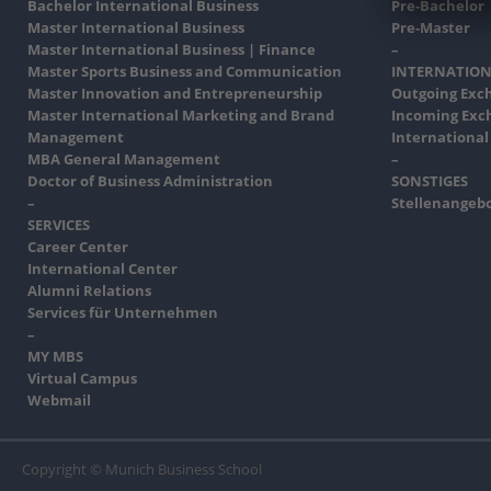
Bachelor International Business
Pre-Bachelor
Master International Business
Pre-Master
Master International Business | Finance
–
Master Sports Business and Communication
INTERNATION
Master Innovation and Entrepreneurship
Outgoing Exc
Master International Marketing and Brand
Incoming Exc
Management
International
MBA General Management
–
Doctor of Business Administration
SONSTIGES
–
Stellenangeb
SERVICES
Career Center
International Center
Alumni Relations
Services für Unternehmen
–
MY MBS
Virtual Campus
Webmail
Copyright © Munich Business School