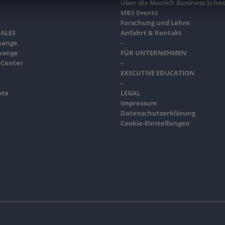
Über die Munich Business Schoo
MBS Events
Forschung und Lehre
ALES
Anfahrt & Kontakt
hange
–
hange
FÜR UNTERNEHMEN
 Center
–
EXECUTIVE EDUCATION
–
ote
LEGAL
Impressum
Datenschutzerklärung
Cookie-Einstellungen