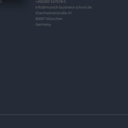
l
+49(0)89 547678-0
info@munich-business-school.de
Elsenheimerstraße 61
80687 München
Germany