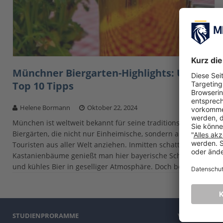
Münchner Biergarten-Highlights: Unsere
Top 10 Tipps
Helene Bormann
Oktober 22, 2024
München ist weltweit bekannt für seine traditionsreichen
Biergärten, die nicht nur Einheimische, sondern auch
Touristen aus aller Welt anziehen. Inmitten schattiger
Kastanienbäume genießt man hier bayerische Schmankerl
und kühles Bier in geselliger Atmosphäre. Doch bei
[…]
STUDIENPRORAMME
VORBEREITE