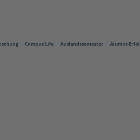
orschung
Campus Life
Auslandssemester
Alumni-Erfo