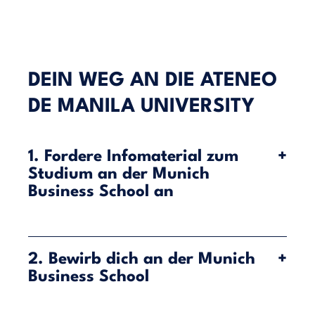
DEIN WEG AN DIE ATENEO
DE MANILA UNIVERSITY
1. Fordere Infomaterial zum
+
Studium an der Munich
Business School an
Die Munich Business School (MBS) bietet dir die
Chance, ein Studium in München mit einem
2. Bewirb dich an der Munich
+
Auslandssemester an der Ateneo de Manila
Business School
University auf den Philippinen zu verbinden – und
das innerhalb eines Programms! Dein
Auslandssemester an der Ateneo kannst du als Teil