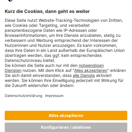
Das Glückspotenzial chinesischer
Arbeitnehmer in deutschen Unternehmen in
China
Prof. Dr. Christian Schmidkonz, Felix Behringer
August 16, 2017
Eine komplexe Partnerschaft meistern: Die
deutsch-chinesischen
Wirtschaftsbeziehungen erkunden
Dezember 20, 2024