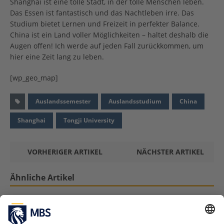
Shanghai ist eine tolle Stadt, in der tolle Menschen leben.
Das Essen ist fantastisch und das Nachtleben irre. Das
Studium bietet Lernen und Freizeit in perfekter Balance.
China ist ein Land voller Möglichkeiten – haltet deshalb die
Augen offen! Ich werde auf jeden Fall zurückkommen, um
hier eine Zeit lang zu leben.
[wp_geo_map]
Auslandssemester
Auslandsstudium
China
Shanghai
Tongji University
VORHERIGER ARTIKEL
NÄCHSTER ARTIKEL
Ähnliche Artikel
Mein Auslandssemester: Moritz @ University
of Cape Town
Oktober 9, 2018