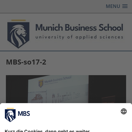
MENU
MBS-so17-2