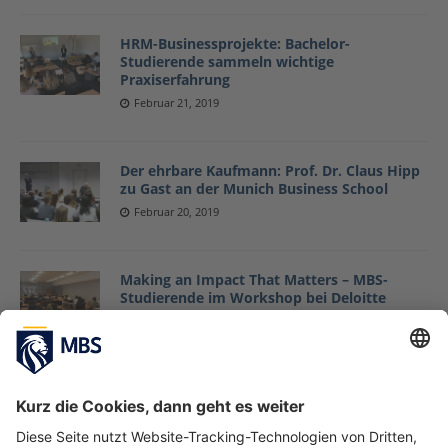
HRM-Businessprojekte: Bachelor-
Studierende sammeln wichtige
Praxiserfahrung
Februar 21, 2019
Der ehrbare Kaufmann: Prof. Dr. Claus Hipp
zu Gast an der Munich Business School
Februar 20, 2019
Making an Impact That Matters – MBS-
Studierende im Workshop bei Deloitte
Restructuring Services
Februar 18, 2019
#IamRemarkable-Workshop: Warum
Selbstvermarktung ein wichtiger Soft Skill
ist