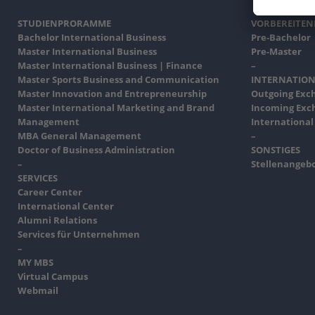
STUDIENPRORAMME
VORBEREITE
Bachelor International Business
Pre-Bachelor
Master International Business
Pre-Master
Master International Business | Finance
–
Master Sports Business and Communication
INTERNATION
Master Innovation and Entrepreneurship
Outgoing Exc
Master International Marketing and Brand
Incoming Exc
Management
International
MBA General Management
–
Doctor of Business Administration
SONSTIGES
–
Stellenangeb
SERVICES
Career Center
International Center
Alumni Relations
Services für Unternehmen
–
MY MBS
Virtual Campus
Webmail