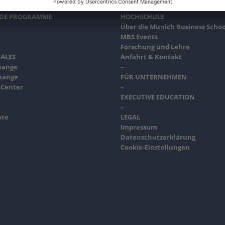
NDE PROGRAMME
HOCHSCHULE
Über die Munich Business Schoo
MBS Events
Forschung und Lehre
ALES
Anfahrt & Kontakt
hange
–
hange
FÜR UNTERNEHMEN
 Center
–
EXECUTIVE EDUCATION
–
ote
LEGAL
Impressum
Datenschutzerklärung
Cookie-Einstellungen