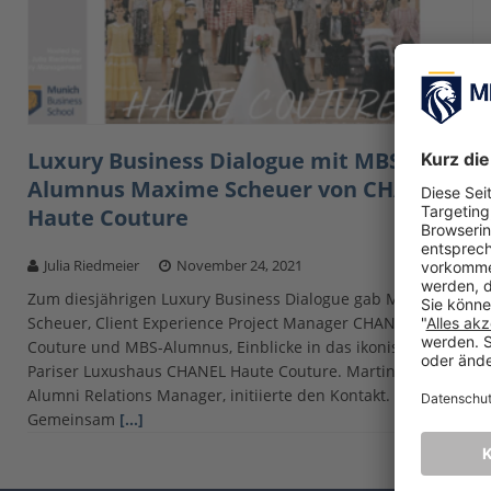
Luxury Business Dialogue mit MBS-
Alumnus Maxime Scheuer von CHANEL
Haute Couture
Julia Riedmeier
November 24, 2021
Zum diesjährigen Luxury Business Dialogue gab Maxime
Scheuer, Client Experience Project Manager CHANEL Haute
Couture und MBS-Alumnus, Einblicke in das ikonische
Pariser Luxushaus CHANEL Haute Couture. Martina Dengler,
Alumni Relations Manager, initiierte den Kontakt.
Gemeinsam
[…]