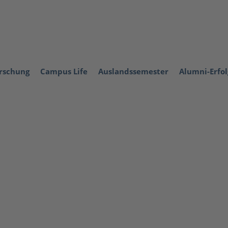
orschung
Campus Life
Auslandssemester
Alumni-Erfo