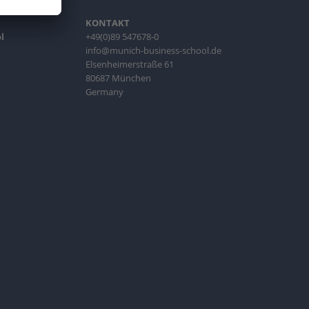
KONTAKT
l
+49(0)89 547678-0
info@munich-business-school.de
Elsenheimerstraße 61
80687 München
Germany