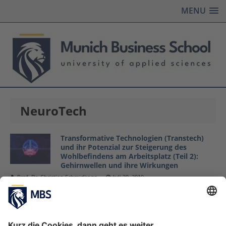
MENU
NeuroTech
Transformative Technologien (Transtech)
und ihr Potenzial zur Steigerung des
Wohlbefindens am Arbeitsplatz (Teil 2):
Gehirnwellen und ihre Wirkungen
Prof. Dr. Christian Schmidkonz
Juli 30, 2019