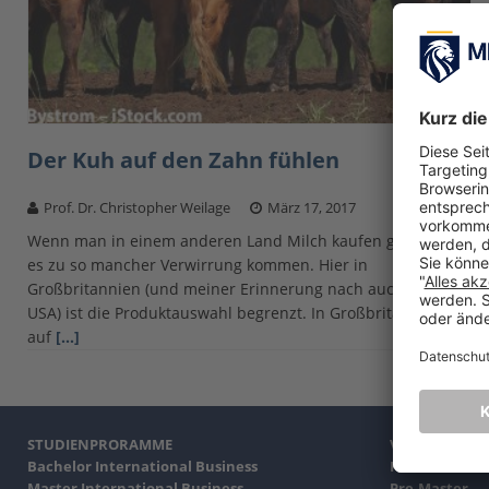
Der Kuh auf den Zahn fühlen
Prof. Dr. Christopher Weilage
März 17, 2017
Wenn man in einem anderen Land Milch kaufen geht, kann
es zu so mancher Verwirrung kommen. Hier in
Großbritannien (und meiner Erinnerung nach auch in den
USA) ist die Produktauswahl begrenzt. In Großbritannien ist
auf
[…]
STUDIENPRORAMME
VORBEREITE
Bachelor International Business
Pre-Bachelor
Master International Business
Pre-Master