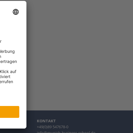
KONTAKT
l
+49(0)89 547678-0
info@munich-business-school.de