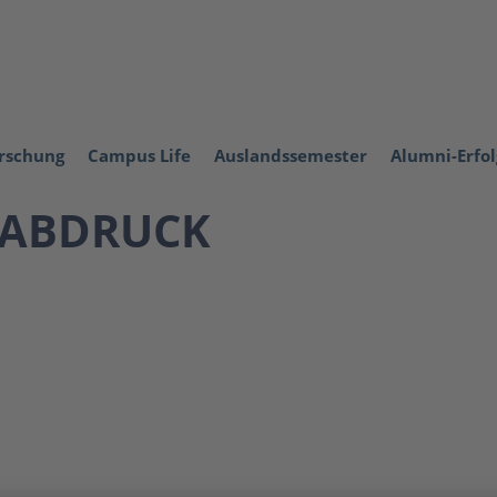
orschung
Campus Life
Auslandssemester
Alumni-Erfo
ABDRUCK