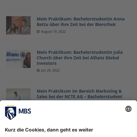
Mein Praktikum: Bachelorstudentin Anna
Bettu über ihre Zeit bei der Bierothek
August 19, 2022
Mein Praktikum: Bachelorstudentin Julia
Church über ihre Zeit bei Allianz Global
Investors
Juli 29, 2022
Mein Praktikum im Bereich Marketing &
Sales bei der NCTE AG – Bachelorstudent
Lucas Reischl berichtet
Oktober 19, 2021
Arbeiten mit und bei EY: MBS-Alumni
Caroline Baumann und Maximilian Felmayer