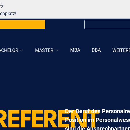
enplatz!
MBA
DBA
ACHELOR
MASTER
WEITER
Der Beruf des Personalref
REFERENT
Position im Personalwes
sind die Ansprechpartner