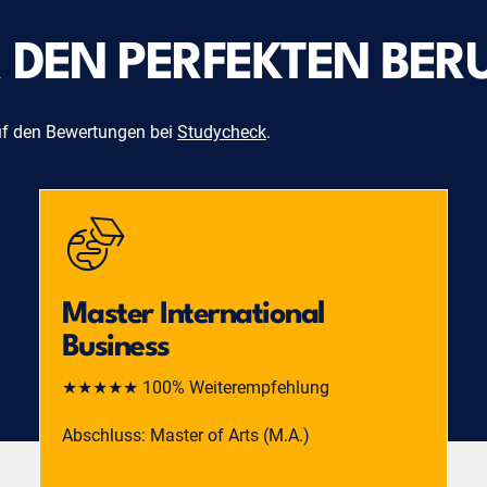
DEN PERFEKTEN BERU
uf den Bewertungen bei
Studycheck
.
Master International
Business
★★★★★ 100% Weiterempfehlung
Abschluss: Master of Arts (M.A.)