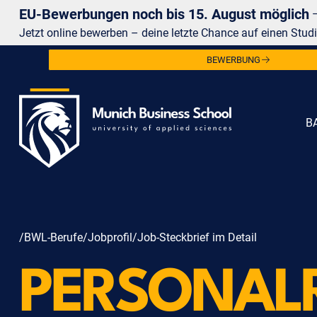
EU-Bewerbungen noch bis 15. August möglich
Jetzt online bewerben – deine letzte Chance auf einen Studi
BEWERBUNG
B
/BWL-Berufe
/Jobprofil
/Job-Steckbrief im Detail
PERSONAL