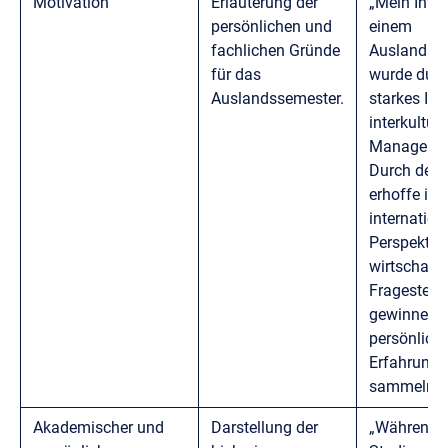
Motivation
Erläuterung der
„Mein Inte
persönlichen und
einem
fachlichen Gründe
Auslandss
für das
wurde durc
Auslandssemester.
starkes Int
interkultur
Managemen
Durch den
erhoffe ich 
internation
Perspektiv
wirtschaftl
Fragestell
gewinnen u
persönlich
Erfahrunge
sammeln.“
Akademischer und
Darstellung der
„Während 