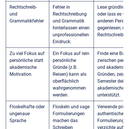
Rechtschreib-
Fehler in
Lese gründlich 
und
Rechtschreibung
oder lass es vo
Grammatikfehler
und Grammatik
anderen Person
hinterlassen einen
gegenlesen; nu
unprofessionellen
Rechtschreibp
Eindruck.
Zu viel Fokus auf
Ein Fokus auf rein
Finde eine Bal
persönliche statt
persönliche
zwischen persö
akademische
Gründe (z.B.
und akademisc
Motivation
Reisen) kann als
Gründen, zeige,
oberflächlich
Semester deine
wahrgenommen
akademischen Z
werden.
unterstützt.
Floskelhafte oder
Floskeln und vage
Verwende präzi
ungenaue
Formulierungen
authentische
Sprache
machen das
Formulierungen
Schreiben
verzichte auf Fl