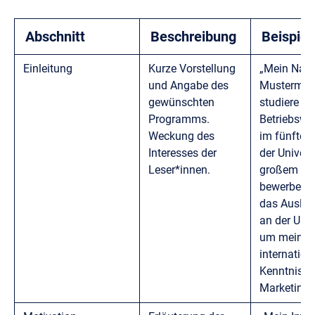
Abschnitt
Beschreibung
Beispiel
Einleitung
Kurze Vorstellung
„Mein Nam
und Angabe des
Mustermann
gewünschten
studiere
Programms.
Betriebswir
Weckung des
im fünften
Interesses der
der Univers
Leser*innen.
großem Int
bewerbe ic
das Ausla
an der Univ
um meine
internation
Kenntnisse
Marketing z