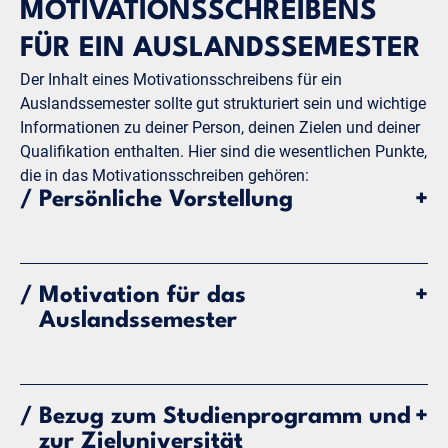
MOTIVATIONSSCHREIBENS
FÜR EIN AUSLANDSSEMESTER
Der Inhalt eines Motivationsschreibens für ein
Auslandssemester sollte gut strukturiert sein und wichtige
Informationen zu deiner Person, deinen Zielen und deiner
Qualifikation enthalten. Hier sind die wesentlichen Punkte,
die in das Motivationsschreiben gehören:
/
Persönliche Vorstellung
+
Kurzvorstellung deiner Person: Name, Studiengang,
Semester und Hochschule.
/
Motivation für das
+
Welches Auslandssemester-Programm und welche
Auslandssemester
Universität wählst du aus?
Wichtige Eckdaten zu deinem akademischen und
persönlichen Hintergrund.
Deine Beweggründe, ein Auslandssemester zu
absolvieren (persönlich und akademisch).
/
Bezug zum Studienprogramm und
+
Warum möchtest du ins Ausland gehen? Was reizt
zur Zieluniversität
dich an einer internationalen Erfahrung?