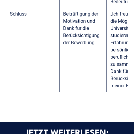
Bedeutung i
Schluss
Bekräftigung der
„Ich freue 
Motivation und
die Möglich
Dank für die
Universitä
Berücksichtigung
studieren u
der Bewerbung.
Erfahrunge
persönlich
berufliche
zu sammeln
Dank für di
Berücksich
meiner Bew
JETZT WEITERLESEN: