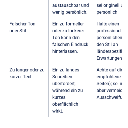
austauschbar und
sei originell un
wenig persönlich.
persönlich.
Falscher Ton
Ein zu formeller
Halte einen
oder Stil
oder zu lockerer
professionellen
Ton kann den
persönlichen T
falschen Eindruck
den Stil an
hinterlassen.
länderspezifisc
Erwartungen an
Zu langer oder zu
Ein zu langes
Achte auf die
kurzer Text
Schreiben
empfohlene Län
überfordert,
Seiten); sei inf
während ein zu
aber vermeide 
kurzes
Ausschweifung
oberflächlich
wirkt.