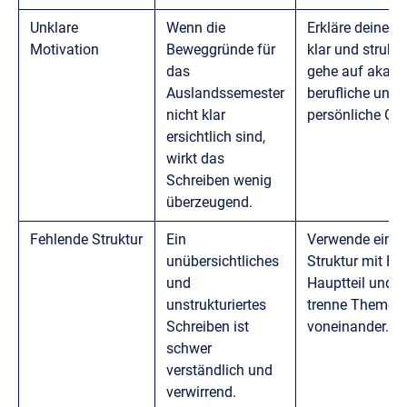
Unklare
Wenn die
Erkläre deine M
Motivation
Beweggründe für
klar und struktur
das
gehe auf akade
Auslandssemester
berufliche und
nicht klar
persönliche Grü
ersichtlich sind,
wirkt das
Schreiben wenig
überzeugend.
Fehlende Struktur
Ein
Verwende eine 
unübersichtliches
Struktur mit Ein
und
Hauptteil und S
unstrukturiertes
trenne Themen 
Schreiben ist
voneinander.
schwer
verständlich und
verwirrend.