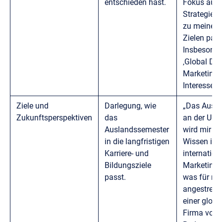
entschieden hast.
Fokus auf d
Strategien,
zu meinen 
Zielen pass
Insbesonde
‚Global Dig
Marketing‘
Interesse g
Ziele und
Darlegung, wie
„Das Ausl
Zukunftsperspektiven
das
an der Univ
Auslandssemester
wird mir he
in die langfristigen
Wissen im 
Karriere- und
internation
Bildungsziele
Marketing z
passt.
was für me
angestrebte
einer globa
Firma von z