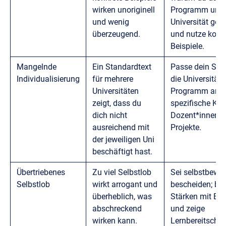
wirken unoriginell
Programm und 
und wenig
Universität gew
überzeugend.
und nutze konk
Beispiele.
Mangelnde
Ein Standardtext
Passe dein Sch
Individualisierung
für mehrere
die Universität
Universitäten
Programm an, 
zeigt, dass du
spezifische Kur
dich nicht
Dozent*innen o
ausreichend mit
Projekte.
der jeweiligen Uni
beschäftigt hast.
Übertriebenes
Zu viel Selbstlob
Sei selbstbewus
Selbstlob
wirkt arrogant und
bescheiden; bel
überheblich, was
Stärken mit Bei
abschreckend
und zeige
wirken kann.
Lernbereitschaf