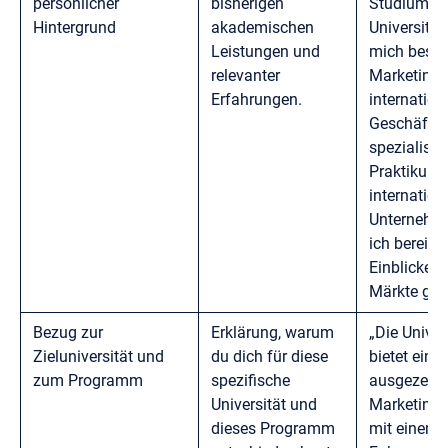
persönlicher
bisherigen
Studiums a
Hintergrund
akademischen
Universität
Leistungen und
mich beson
relevanter
Marketing 
Erfahrungen.
internation
Geschäftse
spezialisie
Praktikum 
internation
Unternehm
ich bereits
Einblicke i
Märkte gew
Bezug zur
Erklärung, warum
„Die Univer
Zieluniversität und
du dich für diese
bietet ein
zum Programm
spezifische
ausgezeich
Universität und
Marketing
dieses Programm
mit einem 