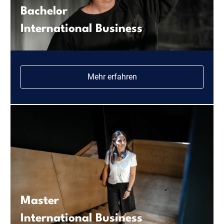
Konkurrenzdruck führen kann. Wenn man sich für
Bachelor
einen solchen Studiengang entscheidet, sollte man
International Business
sich bewusst sein, dass es schwieriger sein kann,
gute Noten zu erreichen oder einen Platz zu finden.
Letztendlich ist die Wahl des Studienfachs eine sehr
persönliche Entscheidung, die gut durchdacht sein sollte.
Mehr erfahren
Es ist ratsam, sich gründlich zu informieren, verschiedene
Optionen zu erwägen und gegebenenfalls Beratung von
Lehrern, Studienberatern oder anderen Fachleuten in
Anspruch zu nehmen.
Master
International Business