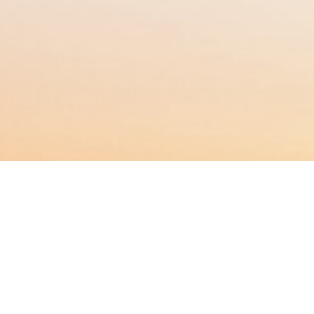
BACHELOR
MASTER
MBA
DBA
WEITERBILDUNG
MBS
EVENTS